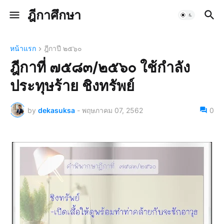
ฎีกาศึกษา
หน้าแรก
ฎีกาปี ๒๕๖๐
ฎีกาที่ ๗๕๘๓/๒๕๖๐ ใช้กำลัง
ประทุษร้าย ชิงทรัพย์
by
dekasuksa
-
พฤษภาคม 07, 2562
0