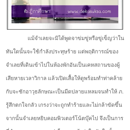
แม้จำ
เลยจะมิได้พูดจาข่มขู่หรือขู่เข็ญว่าใน
ทันใดนั้นจะใช้กำ
ลังประทุษร้าย แต่พฤติการณ์ของ
จำ
เลยที่เดินเข้าไปในห้องพักอันเป็นเคหสถานของผู้
เสียหายเวลาวิกาล แล้วเปิดเสื้อให้ดูพร้อมทำ
ท่าคล้าย
กับจะชักอาวุธลักษณะเป็นมีดปลายแหลมจนทำ
ให้ ภ.
รู้สึกตกใจกลัว เกรงว่าจะถูกทำ
ร้ายและไม่กล้าขัดขึ้น
จากนั้นจำ
เลยหยิบคอมพิวเตอร์โน้ตบุ๊คไป จึงเป็นการ