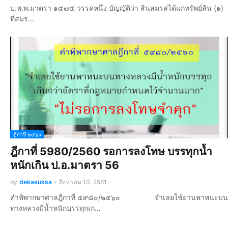
ป.พ.พ.มาตรา ๑๔๗๔ วรรคหนึ่ง บัญญัติว่า สินสมรสได้แก่ทรัพย์สิน (๑)
ที่สมร…
ฎีกาปี ๒๕๖๐
ฎีกาที่ 5980/2560 รอการลงโทษ บรรทุกน้ำ
หนักเกิน ป.อ.มาตรา 56
by
dekasuksa
-
สิงหาคม 10, 2561
คำพิพากษาศาลฎีกาที่ ๕๙๘๐/๒๕๖๐ จำเลยใช้ยานพาหนะบน
ทางหลวงมีน้ำหนักบรรทุกเก…