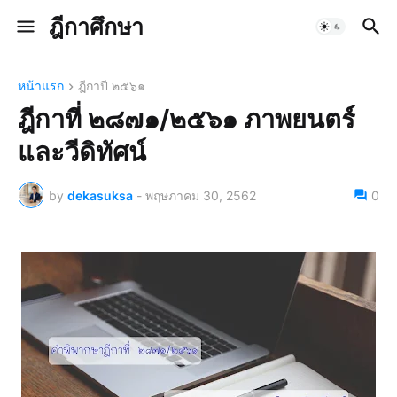
ฎีกาศึกษา
หน้าแรก
ฎีกาปี ๒๕๖๑
ฎีกาที่ ๒๘๗๑/๒๕๖๑ ภาพยนตร์
และวีดิทัศน์
by
dekasuksa
-
พฤษภาคม 30, 2562
0