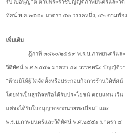
รับใบอนุญาต ตามพระราชบัญญัติภาพยนตร์และวีดิ
ทัศน์ พ.ศ.๒๕๕๑ มาตรา ๕๓ วรรคหนึ่ง
,
๔๒ ตามฟ้อง
เพิ่มเติม
ฎีกาที่ ๓๘๖๐/๒๕๕๙ พ.ร.บ.ภาพยนตร์และ
วีดิทัศน์ พ.ศ.๒๕๕๑ มาตรา ๕๓ วรรคหนึ่ง บัญญัติว่า
"
ห้ามมิให้ผู้ใดจัดตั้งหรือประกอบกิจการร้านวีดิทัศน์
โดยทำเป็นธุรกิจหรือได้รับประโยชน์ ตอบแทน เว้น
แต่จะได้รับใบอนุญาตจากนายทะเบียน
"
และ
พ.ร.บ.ภาพยนตร์และวีดิทัศน์ พ.ศ.๒๕๕๑ มาตรา ๔