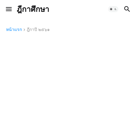
ฎีกาศึกษา
หน้าแรก
ฎีกาปี ๒๕๖๑