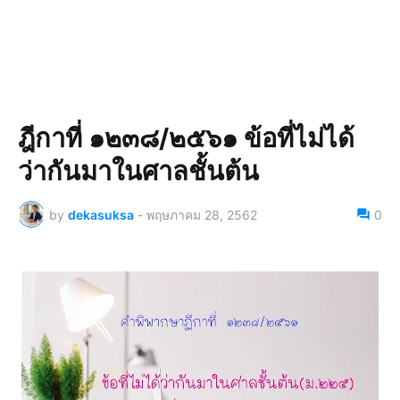
ฎีกาที่ ๑๒๓๘/๒๕๖๑ ข้อที่ไม่ได้
ว่ากันมาในศาลชั้นต้น
by
dekasuksa
-
พฤษภาคม 28, 2562
0