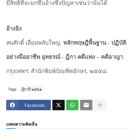
มีสิทธิที่จะยกขึ้นอ้างซึ่งปัญหาเช่นว่านั้นได้
อ้างอิง
สมศักดิ์ เอี่ยมพลับใหญ่.
หลักทฤษฎีพื้นฐาน - ปฏิบัติ
อย่างมืออาชีพ อุทธรณ์ - ฎีกา คดีแพ่ง –
คดีอาญา
.
กรุงเทพฯ
:
สำนักพิมพ์บัณฑิตอักษร
,
๒๕๕๘.
Tags
ฎีกาปี ๒๕๖๑
Facebook
แสดงความคิดเห็น