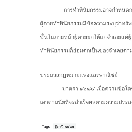
การทำ
พินัยกรรมอาจกำ
หนดกา
ผู้ตายทำ
พินัยกรรมมีข้อความระบุว่าทรัพย
ขึ้นในภายหน้าผู้ตายยกให้แก่จำ
เลยแต่ผู
ทำ
พินัยกรรมก็ย่อมตกเป็นของจำ
เลยตาม
ประมวลกฎหมายแพ่งและพาณิชย์
มาตรา ๑๖๘๔ เมื่อความข้อใดข้
เอาตามนัยที่จะสำ
เร็จผลตามความประสง
Tags
ฎีกาปี ๒๕๖๑