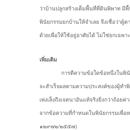
ว่าบ้านปลูกสร้างเต็มพื้นที่ที่ดินพิพาท มีพ
พินัยกรรมยกบ้านให้จำเลย จึงเชื่อว่าผู
ด้วยเพื่อให้ใช้อยู่อาศัยได้ ไม่ใช่ยกเฉพา
เพิ่มเติม
การตีความข้อใดข้อหนึ่งในพินั
จะสำ
เร็จผลตามความประสงค์ของผู้ทำ
พ
เพ่งเล็งถึงเจตนาอันแท้จริงยิ่งกว่าถ้อยค่
จากข้อความที่กำ
หนดในพินัยกรรมเพื่อหา
๑๒๙๗๒/๒๕๕๗)