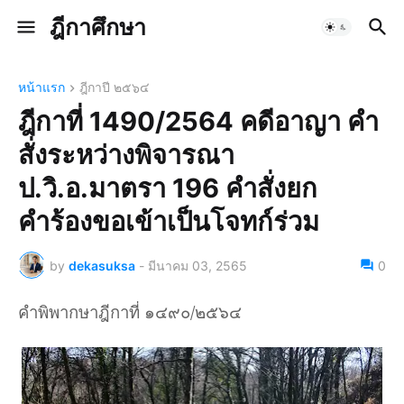
ฎีกาศึกษา
หน้าแรก
ฎีกาปี ๒๕๖๔
ฎีกาที่ 1490/2564 คดีอาญา คำ
สั่งระหว่างพิจารณา
ป.วิ.อ.มาตรา 196 คำสั่งยก
คำร้องขอเข้าเป็นโจทก์ร่วม
by
dekasuksa
-
มีนาคม 03, 2565
0
คำพิพากษาฎีกาที่ ๑๔๙๐/๒๕๖๔