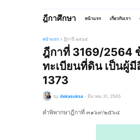
ฎีกาศึกษา
หน้าแรก
เกี่ยวกับเรา
หน้าแรก
ฎีกาปี ๒๕๖๔
ฎีกาที่ 3169/2564 ข้อ
ทะเบียนที่ดิน เป็นผู
1373
by
dekasuksa
-
มีนาคม 31, 2565
คำพิพากษาฎีกาที่ ๓๑๖๙/๒๕๖๔