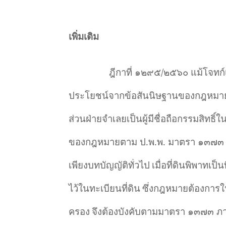
เพิ่มเติม
ฎีกาที่ ๑๒๙๕/๒๕๖๐ แม้โจทก์เ
ประโยชน์จากข้อสันนิษฐานของกฎหม
ส่วนฝ่ายจำเลยเป็นผู้มีชื่อถือกรรมสิทธิ์
ของกฎหมายตาม ป.พ.พ. มาตรา ๑๓๗๓ ว่า
เพียงบทบัญญัติทั่วไป
เมื่อที่ดินพิพาทเป็
ไว้ในทะเบียนที่ดิน
ซึ่งกฎหมายต้องการให
ครอง
จึงต้องบังคับตามมาตรา ๑๓๗๓ ภาร