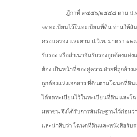
ฎีกาที่ ๙๔๕๖/๒๕๕๘ ตาม ป.พ.พ
จดทะเบียนไว้ในทะเบียนที่ดิน
ท่านให้สัน
ครอบครอง
และตาม ป.วิ.พ. มาตรา ๑๒๗ ก
รับรอง
หรือสำเนาอันรับรองถูกต้องแห่งเ
ต้อง
เป็นหน้าที่ของคู่ความฝ่ายที่ถูกอ้า
ถูกต้องแห่งเอกสาร
ที่ดินตามโฉนดที่ดิน
ได้จดทะเบียนไว้ในทะเบียนที่ดิน
และโฉน
มหาชน
จึงได้รับการสันนิษฐานไว้ก่อนว่
และนำสืบว่า
โฉนดที่ดินและหนังสือรั