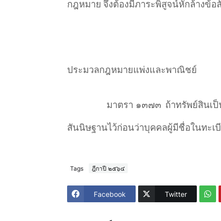
กฎหมาย
จึงต้องมีภาระพิสูจน์หักล้างข
ประมวลกฎหมายแพ่งและพาณิชย์
มาตรา ๑๓๗๓
ถ้าทรัพย์สินเป
สันนิษฐานไว้ก่อนว่าบุคคลผู้มีชื่อในทะเบ
Tags
ฎีกาปี ๒๕๖๔
Facebook
Twitter