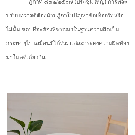
ฎีกาที่ ๘๔๒/๒๕๐๗ (ประชุมใหญ่) การที่จะ
ปรับบทว่าคดีต้องห้ามฎีกาในปัญหาข้อเท็จจริงหรือ
ไม่นั้น ชอบที่จะต้องพิจารณาในฐานความผิดเป็น
กระทง ๆไป เสมือนมิได้ร่วมแต่ละกระทงความผิดฟ้อง
มาในคดีเดียวกัน