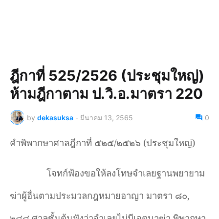
ฎีกาที่ 525/2526 (ประชุมใหญ่)
ห้ามฎีกาตาม ป.วิ.อ.มาตรา 220
by
dekasuksa
-
มีนาคม 13, 2565
0
คำพิพากษาศาลฎีกาที่ ๕๒๕/๒๕๒๖ (ประชุมใหญ่)
โจทก์ฟ้องขอให้ลงโทษจำเลยฐานพยายาม
ฆ่าผู้อื่นตามประมวลกฎหมายอาญา มาตรา ๘๐
,
๒๘๘ ศาลชั้นต้นฟังว่าจำเลยไม่มีเจตนาฆ่า พิพากษา