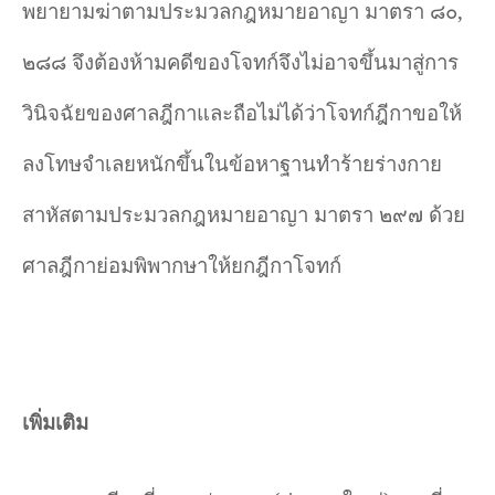
พยายามฆ่าตามประมวลกฎหมายอาญา มาตรา ๘๐
,
๒๘๘ จึงต้องห้ามคดีของโจทก์จึงไม่อาจขึ้นมาสู่การ
วินิจฉัยของศาลฎีกาและถือไม่ได้ว่าโจทก์ฎีกาขอให้
ลงโทษจำเลยหนักขึ้นในข้อหาฐานทำร้ายร่างกาย
สาหัสตามประมวลกฎหมายอาญา มาตรา ๒๙๗ ด้วย
ศาลฎีกาย่อมพิพากษาให้ยกฎีกาโจทก์
เพิ่มเติม