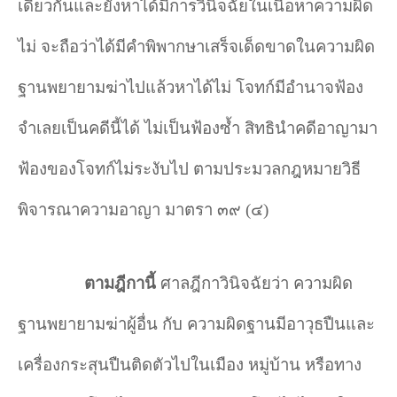
เดียวกันและยังหาได้มีการวินิจฉัยในเนื้อหาความผิด
ไม่ จะถือว่าได้มีคำ
พิพากษาเสร็จเด็ดขาดในความผิด
ฐานพยายามฆ่าไปแล้วหาได้ไม่ โจทก์มีอำ
นาจฟ้อง
จำ
เลยเป็นคดีนี้ได้ ไม่เป็นฟ้องซ้ำ สิทธินำ
คดีอาญามา
ฟ้องของโจทก์ไม่ระงับไป ตามประมวลกฎหมายวิธี
พิจารณาความอาญา มาตรา ๓๙ (๔)
ตามฎีกานี้
ศาลฎีกาวินิจฉัยว่า ความผิด
ฐานพยายามฆ่าผู้อื่น กับ ความผิดฐานมีอาวุธปืนและ
เครื่องกระสุนปืนติดตัวไปในเมือง หมู่บ้าน หรือทาง