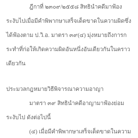
ฎีกาที่ ๒๓๐๙/๒๕๕๘ สิทธินำ
คดีมาฟ้อง
ระงับไปเมื่อมีคำพิพากษาเสร็จเด็ดขาดในความผิดซึ่ง
ได้ฟ้องตาม ป.วิ.อ. มาตรา ๓๙(๔) มุ่งหมายถึงการก
ระทำ
ที่ก่อให้เกิดความผิดอันหนึ่งอันเดียวกันในคราว
เดียวกัน
ประมวลกฎหมายวิธีพิจารณาความอาญา
มาตรา ๓๙ สิทธินำคดีอาญามาฟ้องย่อม
ระงับไป ดังต่อไปนี้
(
๔) เมื่อมีคำพิพากษาเสร็จเด็ดขาดในความ