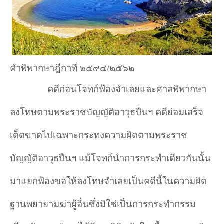
คำพิพากษาฎีกาที่ ๒๕๙๔/๒๕๖๒
คดีก่อนโจทก์ฟ้องจำ
เลยและศาลพิพากษา
ลงโทษตามพระราชบัญญัติอาวุธปืนฯ คดีย่อมเสร็จ
เด็ดขาดไปเฉพาะกระทงความผิดตามพระราช
บัญญัติอาวุธปืนฯ แม้โจทก์นำ
การกระทำ
เดียวกันนั้น
มาแยกฟ้องขอให้ลงโทษจำ
เลยเป็นคดีนี้ในความผิด
ฐานพยายามฆ่าผู้อื่นซึ่งมิใช่เป็นการกระทำ
กรรม