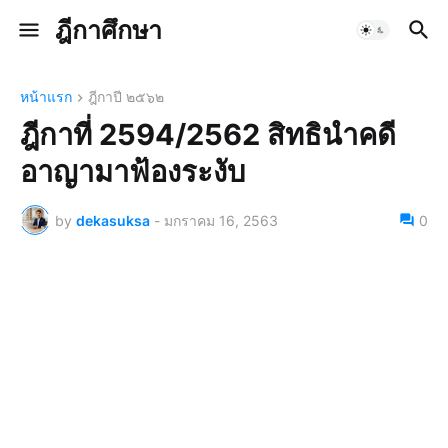
ฎีกาศึกษา
หน้าแรก
ฎีกาปี ๒๕๖๒
ฎีกาที่ 2594/2562 สิทธินำคดี
อาญามาฟ้องระงับ
by
dekasuksa
-
มกราคม 16, 2563
0