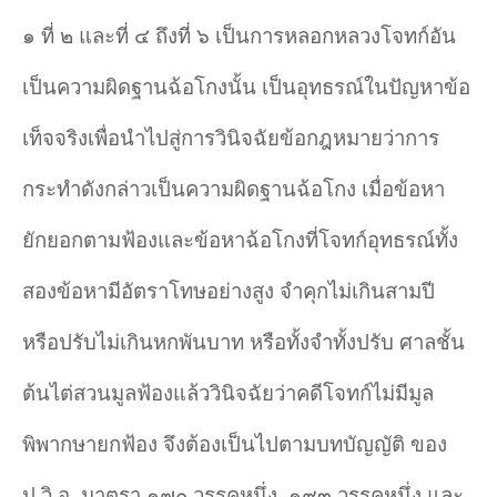
๑ ที่ ๒ และที่ ๔ ถึงที่ ๖ เป็นการหลอกหลวงโจทก์อัน
เป็นความผิดฐานฉ้อโกงนั้น เป็นอุทธรณ์ในปัญหาข้อ
เท็จจริงเพื่อนำไปสู่การวินิจฉัยข้อกฎหมายว่าการ
กระทำดังกล่าวเป็นความผิดฐานฉ้อโกง เมื่อข้อหา
ยักยอกตามฟ้องและข้อหาฉ้อโกงที่โจทก์อุทธรณ์ทั้ง
สองข้อหามีอัตราโทษอย่างสูง จำคุกไม่เกินสามปี
หรือปรับไม่เกินหกพันบาท หรือทั้งจำทั้งปรับ ศาลชั้น
ต้นไต่สวนมูลฟ้องแล้ววินิจฉัยว่าคดีโจทก์ไม่มีมูล
พิพากษายกฟ้อง จึงต้องเป็นไปตามบทบัญญัติ ของ
ป.วิ.อ. มาตรา ๑๗๐ วรรคหนึ่ง
,
๑๙๓ วรรคหนึ่ง และ