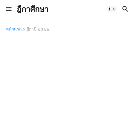
ฎีกาศึกษา
หน้าแรก
ฎีกาปี ๒๕๖๒