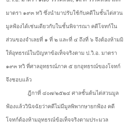
มาตรา ๑๙๓ ทวิ ซึ่งนำมาปรับใช้กับคดีในชั้นไต่สวน
มูลฟ้องได้เช่นเดียวกับในชั้นพิจารณา คดีโจทก์ใน
ส่วนของจำเลยที่ ๑ ที่ ๒ และที่ ๔ ถึงที่ ๖ จึงต้องห้ามมิ
ให้อุทธรณ์ในปัญหาข้อเท็จจริงตาม ป.วิ.อ. มาตรา
๑๙๓ ทวิ ที่ศาลอุทธรณ์ภาค ๕ ยกอุทธรณ์ของโจทก์
จึงชอบแล้ว
ฎีกาที่ ๔๐๗/๒๕๒๔ ศาลชั้นต้นไต่สวนมูล
ฟ้องแล้ววินิจฉัยว่าคดีไม่มีมูลพิพากษายกฟ้อง คดี
โจทก์ต้องห้ามอุทธรณ์ข้อเท็จจริงตามประมวล