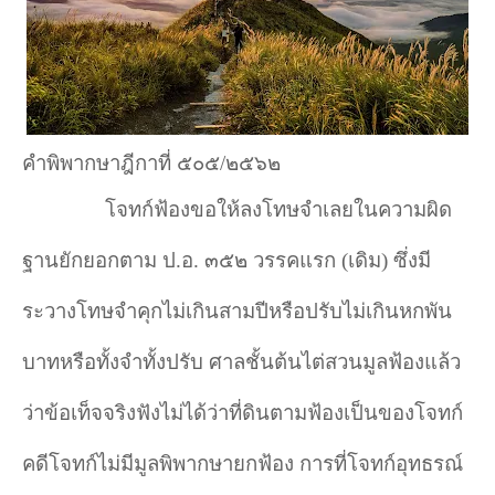
คำพิพากษาฎีกาที่ ๕๐๕/๒๕๖๒
โจทก์ฟ้องขอให้ลงโทษจำเลยในความผิด
ฐานยักยอกตาม ป.อ. ๓๕๒ วรรคแรก (เดิม) ซึ่งมี
ระวางโทษจำคุกไม่เกินสามปีหรือปรับไม่เกินหกพัน
บาทหรือทั้งจำทั้งปรับ ศาลชั้นต้นไต่สวนมูลฟ้องแล้ว
ว่าข้อเท็จจริงฟังไม่ได้ว่าที่ดินตามฟ้องเป็นของโจทก์
คดีโจทก์ไม่มีมูลพิพากษายกฟ้อง การที่โจทก์อุทธรณ์