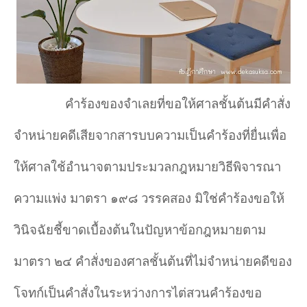
คำ
ร้องของจำ
เลยที่ขอให้ศาลชั้นต้นมีคำ
สั่ง
จำ
หน่ายคดีเสียจากสารบบความเป็นคำ
ร้องที่ยื่นเพื่อ
ให้ศาลใช้อำ
นาจตามประมวลกฎหมายวิธีพิจารณา
ความแพ่ง มาตรา ๑๙๘ วรรคสอง มิใช่คำ
ร้องขอให้
วินิจฉัยชี้ขาดเบื้องต้นในปัญหาข้อกฎหมายตาม
มาตรา ๒๔ คำ
สั่งของศาลชั้นต้นที่ไม่จำ
หน่ายคดีของ
โจทก์เป็นคำ
สั่งในระหว่างการไต่สวนคำ
ร้องขอ