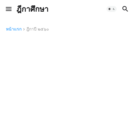
ฎีกาศึกษา
หน้าแรก
ฎีกาปี ๒๕๖๐