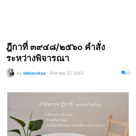
ฎีกาที่ ๓๙๔๘/๒๕๖๐ คำสั่ง
ระหว่างพิจารณา
by
dekasuksa
-
สิงหาคม 27, 2562
0