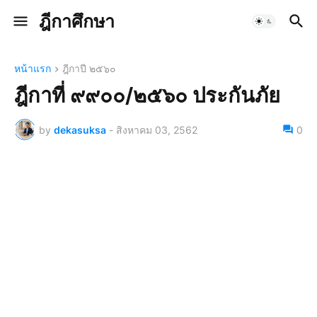
ฎีกาศึกษา
หน้าแรก
ฎีกาปี ๒๕๖๐
ฎีกาที่ ๙๙๐๐/๒๕๖๐ ประกันภัย
by
dekasuksa
-
สิงหาคม 03, 2562
0