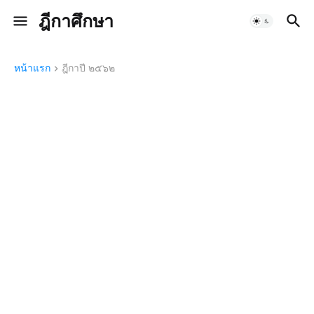
ฎีกาศึกษา
หน้าแรก
ฎีกาปี ๒๕๖๒