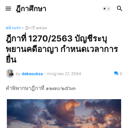
ฎีกาศึกษา
หน้าแรก
ฎีกาปี ๒๕๖๓
ฎีกาที่ 1270/2563 บัญชีระบุ
พยานคดีอาญา กำหนดเวลาการ
ยื่น
by
dekasuksa
-
กรกฎาคม 27, 2564
0
คำพิพากษาฎีกาที่ ๑๒๗๐/๒๕๖๓