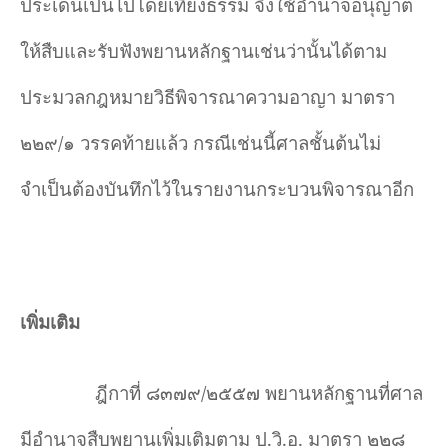
ประเด็นเป็นไปโดยเที่ยงธรรม จึงใช้อำนาจอนุญาต
ให้สืบและรับฟังพยานหลักฐานเช่นว่านั้นได้ตาม
ประมวลกฎหมายวิธีพิจารณาความอาญา มาตรา
๒๒๙/๑ วรรคท้ายแล้ว กรณีเช่นนี้ศาลชั้นต้นไม่
จำเป็นต้องบันทึกไว้ในรายงานกระบวนพิจารณาอีก
เพิ่มเติม
ฎีกาที่ ๘๓๗๙/๒๕๕๗ พยานหลักฐานที่ศาล
มีอำนาจสืบพยานเพิ่มเติมตาม ป.วิ.อ. มาตรา ๒๒๘