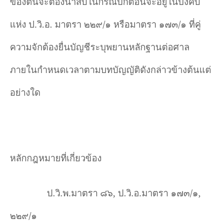
ของตนจะต้องนำสืบในกรณีปกติอันจะอยู่ในบังคับ
แห่ง ป.วิ.อ. มาตรา ๒๒๙/๑ หรือมาตรา ๑๗๓/๑ ที่คู่
ความจักต้องยื่นบัญชีระบุพยานหลักฐานต่อศาล
ภายในกำหนดเวลาตามบทบัญญัติดังกล่าวข้างต้นแต่
อย่างใด
หลักกฎหมายที่เกี่ยวข้อง
ป.วิ.พ.มาตรา ๘๖, ป.วิ.อ.มาตรา ๑๗๓/๑,
๒๒๙/๑