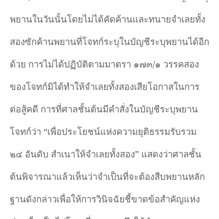
พยานในวันนั้นโดยไม่ได้คัดค้านและทนายจำ
เลยทั้ง
สองซักค้านพยานที่โจทก์ระบุในบัญชีระบุพยานได้อีก
ด้วย การไม่ได้ปฏิบัติ
ตามมาตรา ๑๗๓/๑ วรรคสอง
ของโจทก์มิได้ทำให้จำเลยทั้งสองเสียโอกาสในการ
ต่อสู้คดี การที่ศาลชั้นต้นมีคำสั่งในบัญชีระบุพยาน
โจทก์ว่า “เพื่อประโยชน์แห่งความยุติธรรมรับรวม
๒๔ อันดับ สำเนาให้จำเลยทั้งสอง” แสดงว่าศาลชั้น
ต้นพิจารณาแล้วเห็นว่าจำเป็นที่จะต้องสืบพยานหลัก
ฐานดังกล่าวเพื่อให้การวินิจฉัยชี้ขาดข้อสำคัญแห่ง