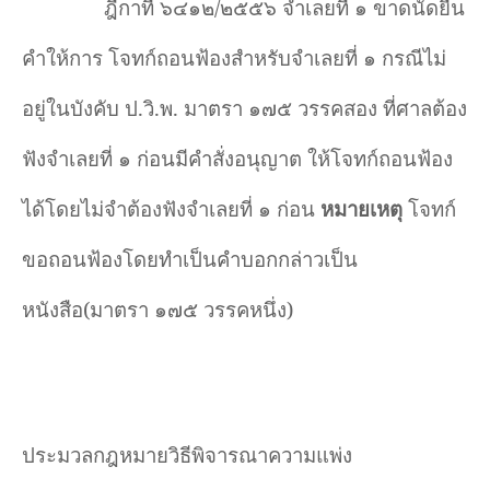
ฎีกาที่ ๖๔๑๒/๒๕๕๖ จำเลยที่ ๑
ขาดนัดยื่น
คำ
ให้การ โจทก์ถอนฟ้องสำ
หรับจำ
เลยที่ ๑ กรณีไม่
อยู่ในบังคับ ป.วิ.พ. มาตรา ๑๗๕ วรรคสอง ที่ศาลต้อง
ฟังจำ
เลยที่ ๑ ก่อนมีคำ
สั่งอนุญาต ให้โจทก์ถอนฟ้อง
ได้โดยไม่จำ
ต้องฟังจำ
เลยที่ ๑ ก่อน
หมายเหตุ
โจทก์
ขอถอนฟ้องโดยทำเป็นคำบอกกล่าวเป็น
หนังสือ(มาตรา ๑๗๕ วรรคหนึ่ง)
ประมวลกฎหมายวิธีพิจารณาความแพ่ง