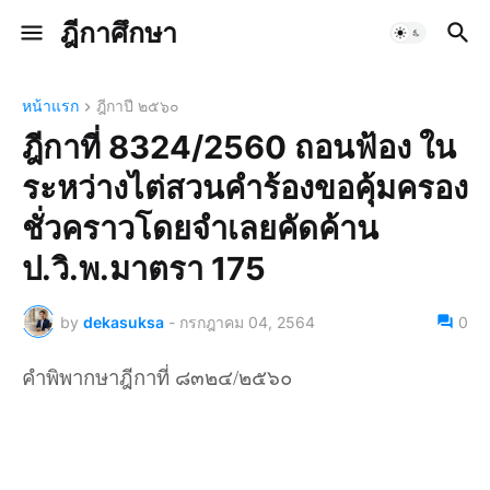
ฎีกาศึกษา
หน้าแรก
ฎีกาปี ๒๕๖๐
ฎีกาที่ 8324/2560 ถอนฟ้อง ใน
ระหว่างไต่สวนคำร้องขอคุ้มครอง
ชั่วคราวโดยจำเลยคัดค้าน
ป.วิ.พ.มาตรา 175
by
dekasuksa
-
กรกฎาคม 04, 2564
0
คำพิพากษาฎีกาที่ ๘๓๒๔/๒๕๖๐