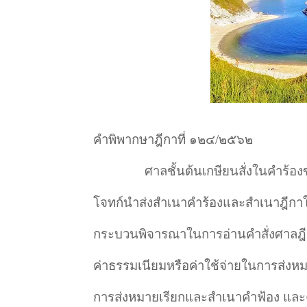
คำพิพากษาฎีกาที่ ๑๒๔/๒๕๖๒
ศาลชั้นต้นเกษียนสั่งในคำร้
โจทก์นำส่งสำเนาคำร้องและสำเนาฎีกาให้
กระบวนพิจารณาในการอ่านคำสั่งศาลฎีก
ค่าธรรมเนียมหรือค่าใช้จ่ายในการส่งห
การส่งหมายเรียกและสำเนาคำฟ้อง และค