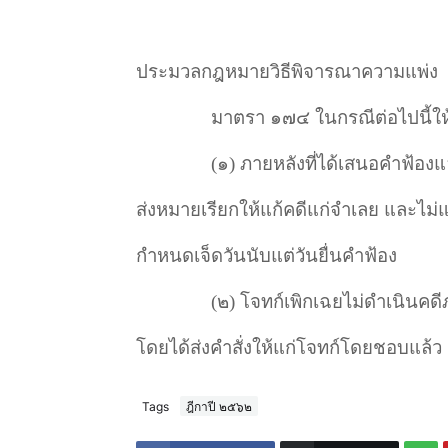
ประมวลกฎหมายวิธีพิจารณาความแพ่ง
มาตรา ๑๗๔ ในกรณีต่อไปนี้ให้ถื
(
๑) ภายหลังที่ได้เสนอคำฟ้องแล
ส่งหมายเรียกให้แก้คดีแก่จำเลย และไม่
กำหนดเจ็ดวันนับแต่วันยื่นคำฟ้อง
(
๒) โจทก์เพิกเฉยไม่ดำเนินคด
โดยได้ส่งคำสั่งให้แก่โจทก์โดยชอบแล้ว
Tags
ฎีกาปี ๒๕๖๒