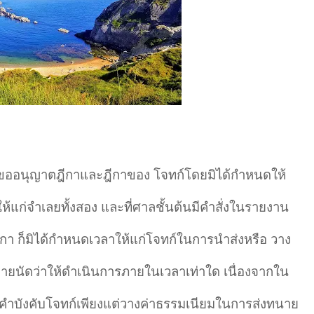
องขออนุญาตฎีกาและฎีกาของ โจทก์โดยมิได้กำหนดให้
แก่จำเลยทั้งสอง และที่ศาลชั้นต้นมีคำสั่งในรายงาน
า ก็มิได้กำหนดเวลาให้แก่โจทก์ในการนำส่งหรือ วาง
มายนัดว่าให้ดำเนินการภายในเวลาเท่าใด เนื่องจากใน
ำบังคับโจทก์เพียงแต่วางค่าธรรมเนียมในการส่งทนาย