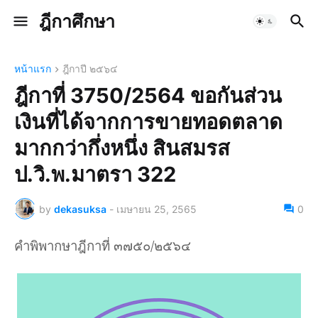
ฎีกาศึกษา
หน้าแรก
ฎีกาปี ๒๕๖๔
ฎีกาที่ 3750/2564 ขอกันส่วน
เงินที่ได้จากการขายทอดตลาด
มากกว่ากึ่งหนึ่ง สินสมรส
ป.วิ.พ.มาตรา 322
by
dekasuksa
-
เมษายน 25, 2565
0
คำพิพากษาฎีกาที่ ๓๗๕๐/๒๕๖๔