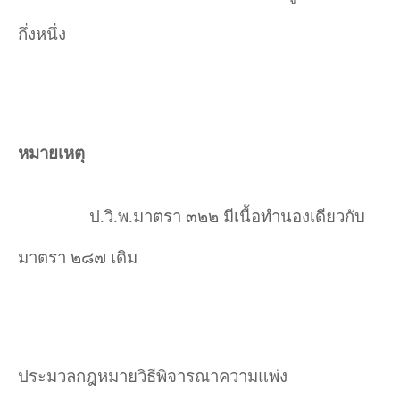
กึ่งหนึ่ง
หมายเหตุ
ป.วิ.พ.มาตรา ๓๒๒ มีเนื้อทำนองเดียวกับ
มาตรา ๒๘๗ เดิม
ประมวลกฎหมายวิธีพิจารณาความแพ่ง