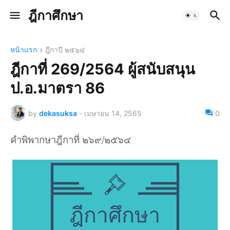
ฎีกาศึกษา
หน้าแรก
ฎีกาปี ๒๕๖๔
ฎีกาที่ 269/2564 ผู้สนับสนุน
ป.อ.มาตรา 86
by
dekasuksa
-
เมษายน 14, 2565
0
คำพิพากษาฎีกาที่ ๒๖๙/๒๕๖๔