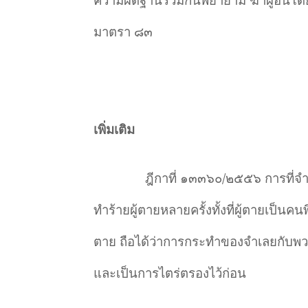
มาตรา ๘๓
เพิ่มเติม
ฎีกาที่ ๑๓๓๖๐/๒๕๕๖ การที่จ
ทำร้ายผู้ตายหลายครั้งทั้งที่ผู้ตายเป็น
ตาย ถือได้ว่าการกระทำของจำเลยกับพวก
และเป็นการไตร่ตรองไว้ก่อน