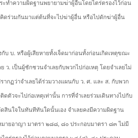
ระทำความผิดฐานพยายามฆ่าผู้อื่นโดยไตร่ตรองไว้ก่อน
่วมกันมาแต่ต้นที่จะไปฆ่าผู้อื่น หรือไปดักฆ่าผู้อื่น
ับ บ. หรือผู้เสียหายทั้งเจ็ดมาก่อนทั้งก่อนเกิดเหตุขณะ
เลย ว. เป็นผู้ชักชวนจำเลยกับพวกไปก่อเหตุ โดยจำเลยไม่
ม่ปรากฏว่าจำเลยได้ร่วมวางแผนกับ ว. ศ. และ ส. กับพวก
นติดตัวจะไปก่อเหตุเท่านั้น การที่จำเลยร่วมเดินทางไปกับ
รตัดสินใจในทันทีทันใดนั้นเอง จำเลยคงมีความผิดฐาน
กฎหมายอาญา มาตรา ๒๘๘
,
๘๐ ประกอบมาตรา ๘๓ ไม่มี
ดยไตร่ตรองไว้ก่อนตามมาตรา ๒๘ (๔)
,
๘๐ ประกอบ