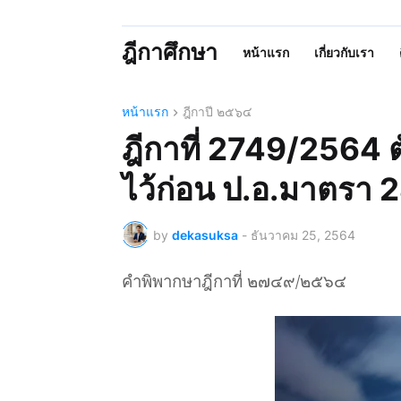
ฎีกาศึกษา
หน้าแรก
เกี่ยวกับเรา
หน้าแรก
ฎีกาปี ๒๕๖๔
ฎีกาที่ 2749/2564 ต
ไว้ก่อน ป.อ.มาตรา 
by
dekasuksa
-
ธันวาคม 25, 2564
คำพิพากษาฎีกาที่ ๒๗๔๙/๒๕๖๔