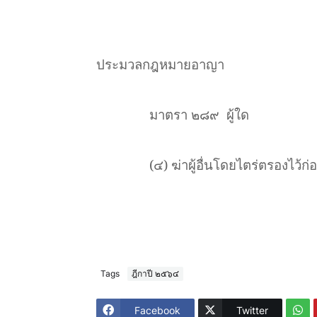
ประมวลกฎหมายอาญา
มาตรา ๒๘๙
ผู้ใด
(
๔) ฆ่าผู้อื่นโดยไตร่ตรองไว้ก่
Tags
ฎีกาปี ๒๕๖๔
Facebook
Twitter