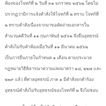
ฟ้องของโจทก์ที่ ๒ วันที่ ๓๑ มกราคม ๒๕๖๒ โดยไม่
ปรากฏว่ามีการแจ้งคำ
สั่งให้โจทก์ที่ ๒ ทราบ โจทก์ที่
๒ ทราบคำ
สั่งเนื่องจากมาขอคัดถ่ายเอกสารใน
สำ
นวนคดีวันที่ ๑๑ กุมภาพันธ์ ๒๕๖๒ จึงยื่นอุทธรณ์
คำ
สั่งไม่รับคำ
ฟ้องเมื่อวันที่ ๑๑ มีนาคม ๒๕๖๒
เป็นการยื่นภายในกำ
หนด ๑ เดือน ตามประมวล
กฎหมายวิธีพิจารณาความแพ่งมาตรา ๑๘
,
๒๒๗ และ
๒๒๙ แล้ว ที่ศาลอุทธรณ์ ภาค ๑ มีคำ
สั่งยกคำ
ร้อง
อุทธรณ์คำสั่งไม่รับอุทธรณ์ของโจทก์ที่ ๒ จึงไม่ชอบ