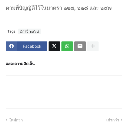
ตามที่บัญญัติไว้ในมาตรา ๒๒๗
,
๒๒๘ และ ๒๔๗
Tags
ฎีกาปี ๒๕๖๔
Facebook
แสดงความคิดเห็น
ใหม่กว่า
เก่ากว่า