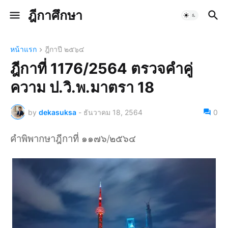
ฎีกาศึกษา
หน้าแรก
ฎีกาปี ๒๕๖๔
ฎีกาที่ 1176/2564 ตรวจคำคู่
ความ ป.วิ.พ.มาตรา 18
by
dekasuksa
-
ธันวาคม 18, 2564
0
คำพิพากษาฎีกาที่ ๑๑๗๖/๒๕๖๔