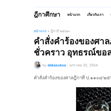
ฎีกาศึกษา
หน้าแรก
เกี่ยวกับเรา
หน้าแรก
ฎีกาปี ๒๕๖๓
คำสั่งคำร้องของศาล
ชั่วคราว อุทธรณ์ขอ
by
dekasuksa
-
มกราคม 20, 2564
คำสั่งคำร้องของศาลฎีกาที่ ป.๑๑๐๔/๒