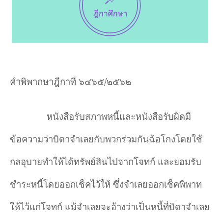
คำพิพากษาฎีกาที่ ๖๔๖๕/๒๕๖๒
หนังสือรับสภาพหนี้และหนังสือรับผิดมี
ข้อความว่าบิดาจำเลยกับพวกร่วมกันฉ้อโกงโดยใช้
กลอุบายทำให้ได้ทรัพย์สินไปจากโจทก์ และยอมรับ
ชำระหนี้โดยออกเช็คไว้ให้ ซึ่งจำเลยออกเช็คพิพาท
ให้ไว้แก่โจทก์ แม้จำเลยจะอ้างว่าเป็นหนี้ที่บิดาจำเลย