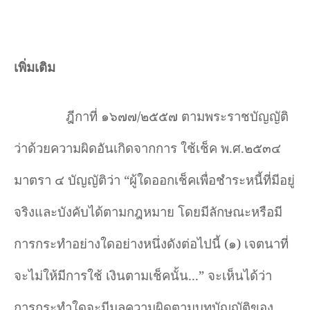
เพิ่มเติม
ฎีกาที่ ๑๖๗๗/๒๕๕๗ ตามพระราชบัญญัติ
ว่าด้วยความผิดอันเกิดจากการ ใช้เช็ค พ.ศ.๒๕๓๔
มาตรา ๔ บัญญัติว่า “ผู้ใดออกเช็คเพื่อชำระหนี้ที่มีอยู่
จริงและบังคับได้ตามกฎหมาย โดยมีลักษณะหรือมี
การกระทำอย่างใดอย่างหนึ่งดังต่อไปนี้ (๑) เจตนาที่
จะไม่ให้มีการใช้ เงินตามเช็คนั้น...” จะเห็นได้ว่า
การกระทำใดจะมีมูลความผิดตามบทบัญญัติของ