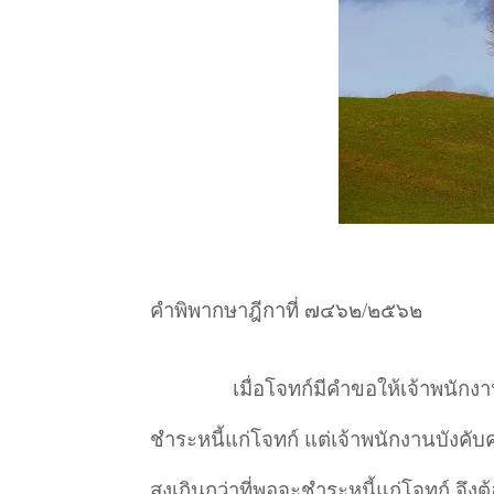
คำพิพากษาฎีกาที่ ๗๔๖๒/๒๕๖๒
เมื่อโจทก์มีคำขอให้เจ้าพนักง
ชำระหนี้แก่โจทก์ แต่เจ้าพนักงานบังคับค
สูงเกินกว่าที่พอจะชำระหนี้แก่โจทก์ จึง