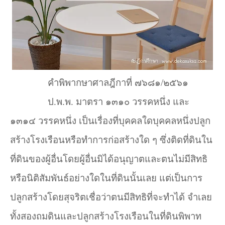
คำพิพากษาศาลฎีกาที่ ๗๖๘๑/๒๕๖๑
ป.พ.พ. มาตรา ๑๓๑๐ วรรคหนึ่ง และ
๑๓๑๔ วรรคหนึ่ง เป็นเรื่องที่บุคคลใดบุคคลหนึ่งปลูก
สร้างโรงเรือนหรือทำการก่อสร้างใด ๆ ซึ่งติดที่ดินใน
ที่ดินของผู้อื่นโดยผู้อื่นมิได้อนุญาตและตนไม่มีสิทธิ
หรือนิติสัมพันธ์อย่างใดในที่ดินนั้นเลย แต่เป็นการ
ปลูกสร้างโดยสุจริตเชื่อว่าตนมีสิทธิที่จะทำได้ จำเลย
ทั้งสองถมดินและปลูกสร้างโรงเรือนในที่ดินพิพาท