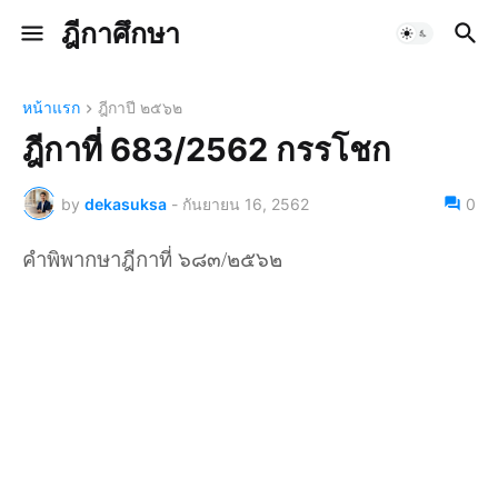
ฎีกาศึกษา
หน้าแรก
ฎีกาปี ๒๕๖๒
ฎีกาที่ 683/2562 กรรโชก
by
dekasuksa
-
กันยายน 16, 2562
0
คำพิพากษาฎีกาที่ ๖๘๓/๒๕๖๒