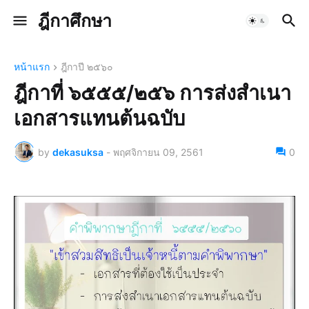
ฎีกาศึกษา
หน้าแรก
ฎีกาปี ๒๕๖๐
ฎีกาที่ ๖๕๕๕/๒๕๖ การส่งสำเนา
เอกสารแทนต้นฉบับ
by
dekasuksa
-
พฤศจิกายน 09, 2561
0