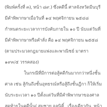
(พิมพ์ครั้งที่ ๓), หน้า ๘๙.) ซึ่งคดีนี้ ศาลจังหวัดมีนบุรี
มีคำพิพากษาเมื่อวันที่ ๑๔ พฤศจิกายน ๒๕๔๘
กำหนดระยะเวลาการบังคับภายใน ๑๐ ปี นับแต่วันที่
มีคำพิพากษาหรือคำสั่ง คือ ๑๔ พฤศจิกายน ๒๕๕๘
(ตามประมวลกฎมายแพ่งและพาณิชย์ มาตรา
๑๙๓/๕ วรรคสอง)
ในกรณีที่มีการต่อสู้คดีกันมากกว่าหนึ่งชั้น
ศาล เช่น สู้กันถึงชั้นอุทธรณ์หรือสู้ถึงชั้นฎีกา ก็ให้เริ่ม
นับระยะเวลา ๑๐ ปีตั้งแต่วันที่มีคำพิพากษาของศาล
สุดท้ายในคดีนั้น( สมชาย จุลนิติ์ , เรื่องเดียวกัน, หน้า