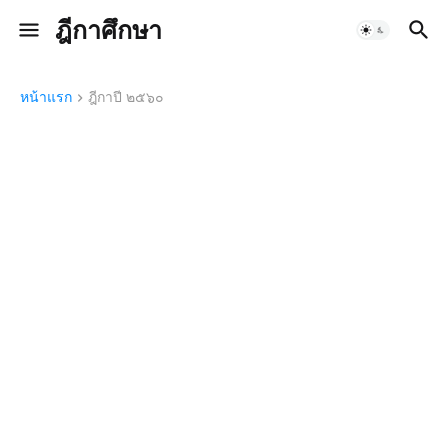
ฎีกาศึกษา
หน้าแรก
ฎีกาปี ๒๕๖๐