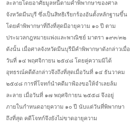
ละลายโดยอาศัยมูลหนี้ตามคำพิพากษาของศาล
จังหวัดมีนบุรี ซึ่งเป็นสิทธิเรียกร้องอันตั้งหลักฐานขึ้น
โดยคำพิพากษาที่ถึงที่สุดมีอายุความ ๑๐ ปี ตาม
ประมวลกฎหมายแพ่งและพาณิชย์ มาตรา ๑๙๓/๓๒
ดังนั้น เมื่อศาลจังหวัดมีนบุรีมีคำพิพากษาดังกล่าวเมื่อ
วันที่ ๑๔ พฤศจิกายน ๒๕๔๘ โดยคู่ความมิได้
อุทธรณ์คดีดังกล่าวจึงถึงที่สุดเมื่อวันที่ ๑๔ ธันวาคม
๒๕๔๘ การที่โจทก์นำคดีมาฟ้องขอให้จำเลยล้ม
ละลาย เมื่อวันที่ ๑๗ พฤศจิกายน ๒๕๕๘ จึงอยู่
ภายในกำหนดอายุความ ๑๐ ปี นับแต่วันที่พิพากษา
ถึงที่สุด คดีโจทก์จึงยังไม่ขาดอายุความ