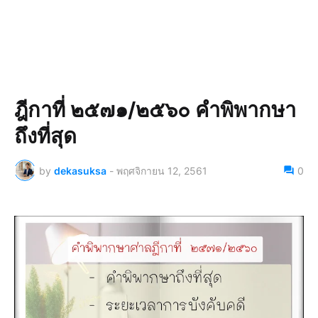
ฎีกาที่ ๒๕๗๑/๒๕๖๐ คำพิพากษา
ถึงที่สุด
by
dekasuksa
-
พฤศจิกายน 12, 2561
0