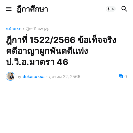
ฎีกาศึกษา
หน้าแรก
ฎีกาปี ๒๕๖๖
ฎีกาที่ 1522/2566 ข้อเท็จจริง
คดีอาญาผูกพันคดีแพ่ง
ป.วิ.อ.มาตรา 46
by
dekasuksa
-
ตุลาคม 22, 2566
0