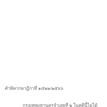
คําพิพากษาฎีกาที่ ๑๕๒๒/๒๕๖๖
กรุงเทพมหานครจําเลยที่ ๒ ในคดีนี้ไม่ได้