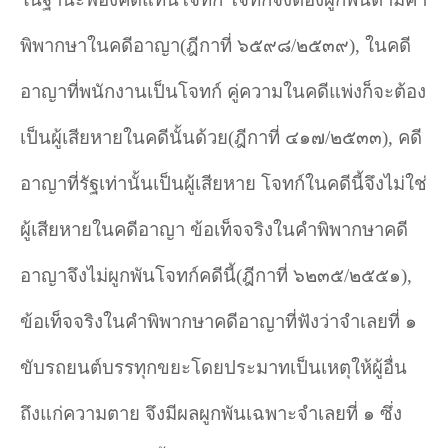
พิพากษาในคดีอาญา(ฎีกาที่ ๖๕๙๘/๒๕๓๙)
,
ในคดี
อาญาที่พนักงานเป็นโจทก์ คู่ความในคดีแพ่งก็จะต้อง
เป็นผู้เสียหายในคดีนั้นด้วย(ฎีกาที่ ๔๑๗/๒๕๓๓)
,
คดี
อาญาที่รัฐเท่านั้นเป็นผู้เสียหาย โจทก์ในคดีนี้จึงไม่ใช่
ผู้เสียหายในคดีอาญา ข้อเท็จจริงในคำพิพากษาคดี
อาญาจึงไม่ผูกพันโจทก์คดีนี้(ฎีกาที่ ๖๒๓๕/๒๕๕๑)
,
ข้อเท็จจริงในคําพิพากษาคดีอาญาที่ฟังว่าจําเลยที่ ๑
ขับรถยนต์บรรทุกขยะโดยประมาทเป็นเหตุให้ผู้อื่น
ถึงแก่ความตาย จึงมีผลผูกพันเฉพาะจําเลยที่ ๑ ซึ่ง