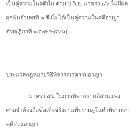
เป็นคู่ความในคดีนั้น ตาม ป.วิ.อ. มาตรา ๔๖ ไม่มีผล
ผูกพันจําเลยที่ ๒ ซึ่งไม่ได้เป็นคู่ความในคดีอาญา
ด้วย(ฎีกาที่ ๑๕๒๒/๒๕๖๖)
ประมวลกฎหมายวิธีพิจารณาความอาญา
มาตรา ๔๖ ในการพิพากษาคดีส่วนแพ่ง
ศาลจำต้องถือข้อเท็จจริงตามที่ปรากฏในคำพิพากษา
คดีส่วนอาญา