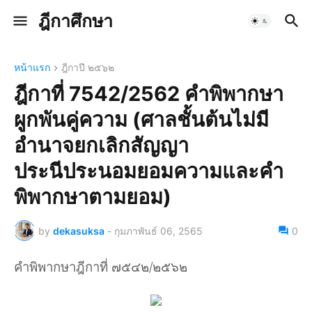
ฎีกาศึกษา
หน้าแรก
ฎีกาปี ๒๕๖๒
ฎีกาที่ 7542/2562 คำพิพากษา
ผูกพันคู่ความ (ศาลชั้นต้นไม่มี
อำนาจยกเลิกสัญญา
ประนีประนอมยอมความและคำ
พิพากษาตามยอม)
by
dekasuksa
-
กุมภาพันธ์ 06, 2565
0
คำพิพากษาฎีกาที่ ๗๕๔๒/๒๕๖๒