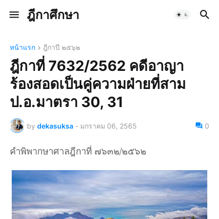
ฎีกาศึกษา
หน้าแรก
ฎีกาปี ๒๕๖๒
ฎีกาที่ 7632/2562 คดีอาญา
ร้องสอดเป็นคู่ความฝ่ายที่สาม
ป.อ.มาตรา 30, 31
by
dekasuksa
-
มกราคม 06, 2565
0
คำพิพากษาศาลฎีกาที่ ๗๖๓๒/๒๕๖๒