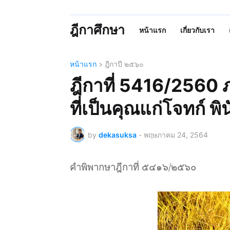
ฎีกาศึกษา
หน้าแรก
เกี่ยวกับเรา
หน้าแรก
ฎีกาปี ๒๕๖๐
ฎีกาที่ 5416/2560 ภ
ที่เป็นคุณแก่โจทก์ พ
by
dekasuksa
-
พฤษภาคม 24, 2564
คำพิพากษาฎีกาที่ ๕๔๑๖/๒๕๖๐