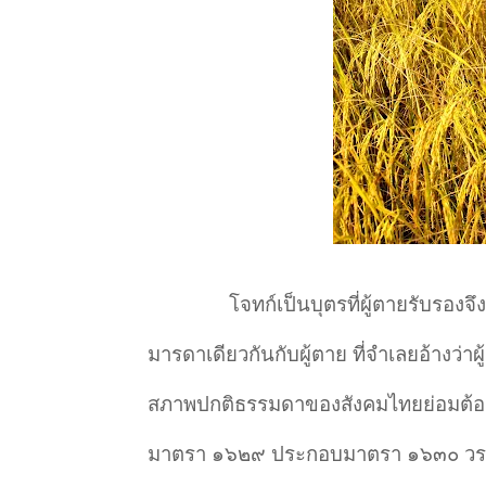
โจทก์เป็นบุตรที่ผู้ตายรับรองจึงเป
มารดาเดียวกันกับผู้ตาย ที่จำเลยอ้างว่
สภาพปกติธรรมดาของสังคมไทยย่อมต้อง
มาตรา ๑๖๒๙ ประกอบมาตรา ๑๖๓๐ วรรคหนึ