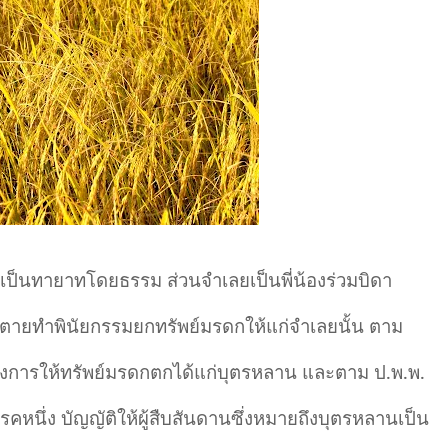
็นทายาทโดยธรรม ส่วนจำเลยเป็นพี่น้องร่วมบิดา
าผู้ตายทำพินัยกรรมยกทรัพย์มรดกให้แก่จำเลยนั้น ตาม
การให้ทรัพย์มรดกตกได้แก่บุตรหลาน และตาม ป.พ.พ.
่ง บัญญัติให้ผู้สืบสันดานซึ่งหมายถึงบุตรหลานเป็น