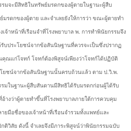
รมจะมีสิทธิในทรัพย์มรดกของผู้ตายในฐานะผู้สืบ
ัพย์มรดกของผู้ตาย และจำเลยยังให้การว่า ขณะผู้ตายทำ
เจ้าหน้าที่เรือนจำที่โรงพยาบาล พ. การทำพินัยกรรมจึง
ด้รับประโยชน์จากข้อสันนิษฐานที่ควรจะเป็นซึ่งปรากฏ
แก่โจทก์ โจทก์ต้องพิสูจน์เพียงว่าโจทก์ได้ปฏิบัติ
ะโยชน์จากข้อสันนิษฐานนั้นครบถ้วนแล้ว ตาม ป.วิ.พ.
นฐานะผู้สืบสันดานมีสิทธิได้รับมรดกก่อนผู้ได้รับ
อ้างว่าผู้ตายทำขึ้นที่โรงพยาบาลภายใต้การควบคุม
ลายมือชื่อของเจ้าหน้าที่เรือนจำรวมทั้งแพทย์และ
ิวิสัย ดังนี้ จำเลยจึงมีภาระพิสูจน์ว่าพินัยกรรมฉบับ