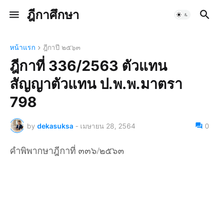
ฎีกาศึกษา
หน้าแรก
ฎีกาปี ๒๕๖๓
ฎีกาที่ 336/2563 ตัวแทน
สัญญาตัวแทน ป.พ.พ.มาตรา
798
by
dekasuksa
-
เมษายน 28, 2564
0
คำพิพากษาฎีกาที่ ๓๓๖/๒๕๖๓