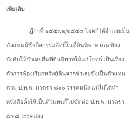
เพิ่มเติม
ฎีกาที่ ๑๕๕๗๒/๒๕๕๘
โจทก์ให้จำ
เลยเป็น
ตัวแทนมีชื่อถือกรรมสิทธิ์ในที่ดินพิพาท และฟ้อง
บังคับให้จำ
เลยคืนที่ดินพิพาทให้แก่โจทก์ เป็นเรื่อง
ตัวการฟ้องเรียกทรัพย์คืนจากจำ
เลยซึ่งเป็นตัวแทน
ตาม ป.พ.พ. มาตรา ๘๑๐ วรรคหนึ่ง แม้ไม่ได้ทำ
หนังสือตั้งให้เป็นตัวแทนก็ไม่ขัดต่อ ป.พ.พ. มาตรา
๗๙๘ วรรคสอง