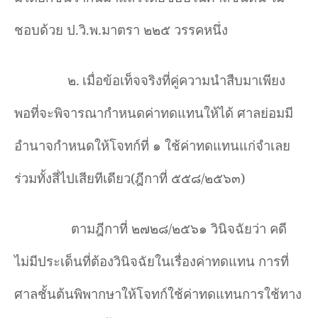
ชอบด้วย ป.วิ.พ.มาตรา ๒๒๕ วรรคหนึ่ง
๒.
เมื่อข้อเท็จจริงที่คู่ความนำสืบมาเพียง
พอที่จะพิจารณากำหนดค่าทดแทนให้ได้ ศาลย่อมมี
อำนาจกำหนดให้โจทก์ที่ ๑ ใช้ค่าทดแทนแก่จำเลย
ร่วมทั้งสี่ไปเสียทีเดียว(ฎีกาที่ ๕๕๘/๒๕๖๓)
ตามฎีกาที่ ๒๗๒๘/๒๕๖๑ วินิจฉัยว่า คดี
ไม่มีประเด็นที่ต้องวินิจฉัยในเรื่องค่าทดแทน การที่
ศาลชั้นต้นพิพากษาให้โจทก์ใช้ค่าทดแทนการใช้ทาง