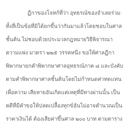
ฎีกาของโจทก์ที่ว่า อุทธรณ์ของจำเลยร่วม
ทั้งสี่เป็นข้อที่มิได้ยกขึ้นว่ากันมาแล้วโดยชอบในศาล
ชั้นต้น ไม่ชอบด้วยประมวลกฎหมายวิธีพิจารณา
ความแพ่ง มาตรา ๒๒๕ วรรคหนึ่ง ขอให้
ศาลฎีกา
พิพากษายกคำ
พิพากษาศาลอุทธรณ์ภาค ๘ และบังคับ
ตามคำ
พิพากษาศาลชั้นต้นโดยไม่กำ
หนดค่าทดแทน
เพื่อความ เสียหายอันเกิดแต่เหตุที่มีทางผ่านนั้น เป็น
คดีที่มีคำ
ขอให้ปลดเปลื้องทุกข์อันไม่อาจคำ
นวณเป็น
ราคาเงินได้ ต้องเสียค่าขึ้นศาล ๒๐๐ บาท ตามตาราง