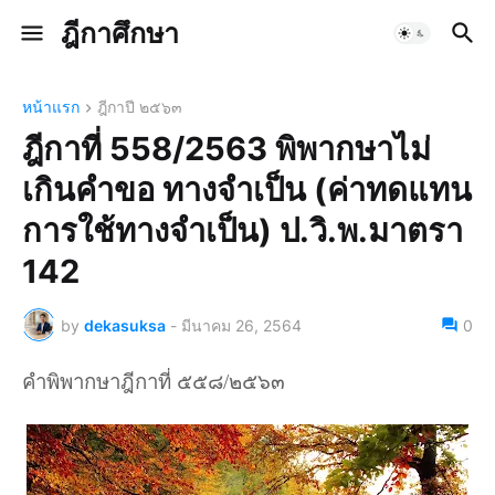
ฎีกาศึกษา
หน้าแรก
ฎีกาปี ๒๕๖๓
ฎีกาที่ 558/2563 พิพากษาไม่
เกินคำขอ ทางจำเป็น (ค่าทดแทน
การใช้ทางจำเป็น) ป.วิ.พ.มาตรา
142
by
dekasuksa
-
มีนาคม 26, 2564
0
คำพิพากษาฎีกาที่ ๕๕๘/๒๕๖๓