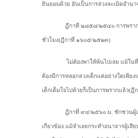
ยินยอมด้วย อันเป็นการล่วงละเมิดอำนา
ฎีกาที่ ๒๘๕๘/๒๕๔๐ การพรากอ
ชั่วโมง(ฎีกาที่ ๑๖๐๕/๒๕๒๓)
ไม่ต้องพาให้พ้นไปเลย แม้ในท
ต้องมีการหลอกลวงเด็กแต่อย่างใดเพียง
เด็กเต็มใจไปด้วยก็เป็นการพรากแล้ว(ฎ
ฎีกาที่ ๙๔/๒๕๖๐ ม. ชักชวนผู้
เกี่ยวข้อง แม้จำเลยกระทำอนาจารผู้เสีย