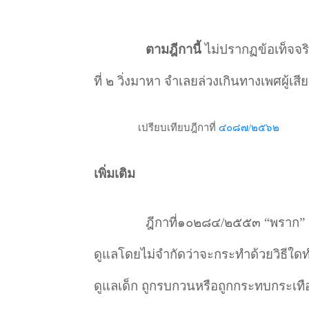
ตามฎีกานี้
ไม่ปรากฏข้อเท็จจริงว
ที่ ๒ วิ่งมาหา จำเลยล่วงเกินทางเพศผู้เสีย
เปรียบเทียบฎีกาที่
๔๐๘๗/๒๕๖๒
เพิ่มเติม
ฎีกาที่๑๐๒๘๔/๒๕๕๓ “พราก”
ดูแลโดยไม่จำกัดว่าจะกระทำด้วยวิธีใด
ดูแลเด็ก ถูกรบกวนหรือถูกกระทบกระเทือน