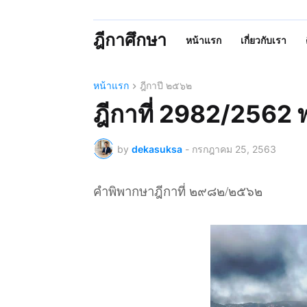
ฎีกาศึกษา
หน้าแรก
เกี่ยวกับเรา
หน้าแรก
ฎีกาปี ๒๕๖๒
ฎีกาที่ 2982/2562 
by
dekasuksa
-
กรกฎาคม 25, 2563
คำพิพากษาฎีกาที่ ๒๙๘๒/๒๕๖๒