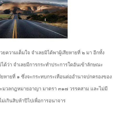
้วยความเต็มใจ จำ
เลยมิได้พาผู้เสียหายที่ ๒ มา อีกทั้ง
ม่ได้ว่า จำ
เลยมีการกระทำ
ประการใดอันเข้าลักษณะ
เสียหายที่ ๑ ซึ่งจะกระทบกระเทือนต่ออำ
นาจปกครองของ
ประมวลกฎหมายอาญา มาตรา ๓๑๗ วรรคสาม และไม่มี
งไม่เกินสิบห้าปีไปเพื่อการอนาจาร