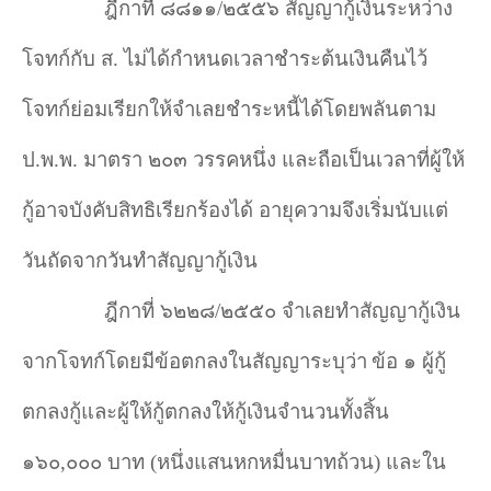
ฎีกาที่ ๘๘๑๑/๒๕๕๖ สัญญากู้เงินระหว่าง
โจทก์กับ ส. ไม่ได้กำหนดเวลาชำระต้นเงินคืนไว้
โจทก์ย่อมเรียกให้จำเลยชำระหนี้ได้โดยพลันตาม
ป.พ.พ. มาตรา ๒๐๓ วรรคหนึ่ง และถือเป็นเวลาที่ผู้ให้
กู้อาจบังคับสิทธิเรียกร้องได้ อายุความจึงเริ่มนับแต่
วันถัดจากวันทำสัญญากู้เงิน
ฎีกาที่ ๖๒๒๘/๒๕๕๐ จำเลยทำสัญญากู้เงิน
จากโจทก์โดยมีข้อตกลงในสัญญาระบุว่า
ข้อ ๑ ผู้กู้
ตกลงกู้และผู้ให้กู้ตกลงให้กู้เงินจำนวนทั้งสิ้น
๑๖๐,๐๐๐ บาท (หนึ่งแสนหกหมื่นบาทถ้วน) และใน