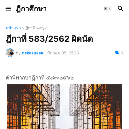
ฎีกาศึกษา
หน้าแรก
ฎีกาปี ๒๕๖๒
ฎีกาที่ 583/2562 ผิดนัด
by
dekasuksa
-
มีนาคม 05, 2563
0
คำพิพากษาฎีกาที่ ๕๘๓/๒๕๖๒