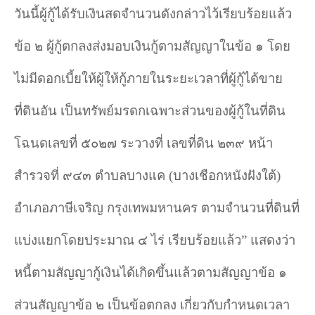
วันนี้ผู้กู้ได้รับเงินสดจำนวนดังกล่าวไว้เรียบร้อยแล้ว
ข้อ ๒ ผู้กู้ตกลงส่งมอบเงินกู้ตามสัญญาในข้อ ๑ โดย
ไม่มีดอกเบี้ยให้ผู้ให้กู้ภายในระยะเวลาที่ผู้กู้ได้ขาย
ที่ดินอัน เป็นทรัพย์มรดกเฉพาะส่วนของผู้กู้ในที่ดิน
โฉนดเลขที่ ๕๐๒๗ ระวางที่ เลขที่ดิน ๒๓๙ หน้า
สำรวจที่ ๙๔๓ ตำบลบางแค (บางเชือกหนังฝังใต้)
อำเภอภาษีเจริญ กรุงเทพมหานคร ตามจำนวนที่ดินที่
แบ่งแยกโดยประมาณ ๔ ไร่ เรียบร้อยแล้ว” แสดงว่า
หนี้ตามสัญญากู้เงินได้เกิดขึ้นแล้วตามสัญญาข้อ ๑
ส่วนสัญญาข้อ ๒ เป็นข้อตกลง เกี่ยวกับกำหนดเวลา