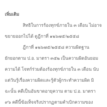
เพิ่มเติม
สิทธิในการร้องทุกข์ภายใน ๓ เดือน ไม่อาจ
ขยายออกไปได้ ดูฎีกาที่ ๑๒๖๗๕/๒๕๕๘
ฎีกาที่ ๑๒๖๗๕/๒๕๕๘ ความผิดฐาน
ยักยอกตาม ป.อ. มาตรา ๓๕๒ เป็นความผิดอันยอม
ความได้ โจทก์ร่วมต้องร้องทุกข์ภายใน ๓ เดือน นับ
แต่วันรู้เรื่องความผิดและรู้ตัวผู้กระทำ
ความผิด มิ
ฉะนั้น คดีเป็นอันขาดอายุความ ตาม ป.อ. มาตรา
๙๖ คดีนี้ข้อเท็จจริงปรากฏตามคำ
เบิกความของ