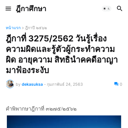
ฎีกาศึกษา
หน้าแรก
ฎีกาปี ๒๕๖๒
ฎีกาที่ 3275/2562 วันรู้เรื่อง
ความผิดและรู้ตัวผู้กระทำความ
ผิด อายุความ สิทธินำคคดีอาญา
มาฟ้องระงับ
by
dekasuksa
-
กุมภาพันธ์ 24, 2563
0
คำพิพากษาฎีกาที่ ๓๒๗๕/๒๕๖๒