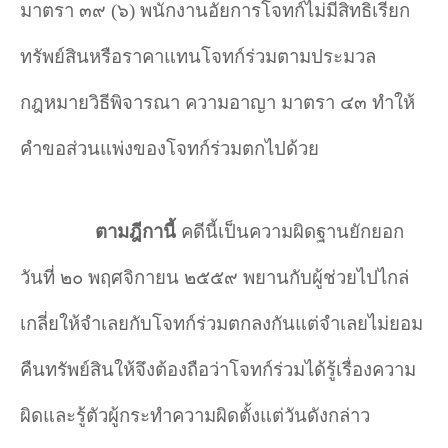
มาตรา ๓๙ (๖) พนักงานอัยการโจทก์ไม่มีสิทธิเรียก
ทรัพย์สินหรือราคาแทนโจทก์ร่วมตามประมวล
กฎหมายวิธีพิจารณา ความอาญา มาตรา ๔๓ ทำ
ให้
คำ
ขอส่วนแพ่งของโจทก์ร่วมตกไปด้วย
ตามฎีกานี้
คดีนี้เป็นความผิดฐานยักยอก
วันที่ ๒๐ พฤศจิกายน ๒๕๕๙ พยานกับผู้ช่วยไปไกล่
เกลี่ยให้จำ
เลยกับโจทก์ร่วมตกลงกันแต่จำ
เลยไม่ยอม
คืนทรัพย์สินให้จึงต้องถือว่าโจทก์ร่วมได้รู้เรื่องความ
ผิดและรู้ตัวผู้กระทำ
ความผิดตั้งแต่วันดังกล่าว