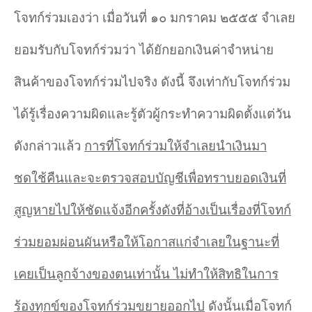
โจทก์ร่วมเองว่า เมื่อวันที่ ๑๐ มกราคม ๒๕๕๕ จำ
เลย
ยอมรับกับโจทก์ร่วมว่า ได้ยักยอกเงินค่าจำหน่าย
สินค้าของโจทก์ร่วมไปจริง ดังนี้ จึงเท่ากับโจทก์ร่วม
ได้รู้เรื่องความผิดและรู้ตัวผู้กระทำ
ความผิดตั้งแต่วัน
ดังกล่าวแล้ว
การที่โจทก์ร่วมให้จำ
เลยนำ
เงินมา
ชดใช้คืนและจะตรวจสอบบัญชีเพื่อทราบยอดเงินที่
สูญหายไปให้ชัดแจ้งอีกครั้งดังที่อ้างเป็นเรื่องที่โจทก์
ร่วมยอมผ่อนผันหรือให้โอกาสแก่จำ
เลยในฐานะที่
เคยเป็นลูกจ้างของตนเท่านั้น ไม่ทำ
ให้สิทธิในการ
ร้องทุกข์ของโจทก์ร่วมขยายออกไป
ดังนั้นเมื่อโจทก์