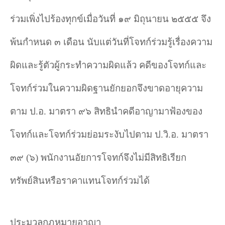
ร่วมเพิ่งไปร้องทุกข์เมื่อวันที่ ๑๙ มิถุนายน ๒๕๕๕ จึง
พ้นกำ
หนด ๓ เดือน นับแต่วันที่โจทก์ร่วมรู้เรื่องความ
ผิดและรู้ตัวผู้กระทำ
ความผิดแล้ว คดีของโจทก์และ
โจทก์ร่วมในความผิดฐานยักยอกจึงขาดอายุความ
ตาม ป.อ. มาตรา ๙๖ สิทธินำ
คดีอาญามาฟ้องของ
โจทก์และโจทก์ร่วมย่อมระงับไปตาม ป.วิ.อ. มาตรา
๓๙ (๖) พนักงานอัยการโจทก์จึงไม่มีสิทธิเรียก
ทรัพย์สินหรือราคาแทนโจทก์ร่วมได้
ประมวลกฎหมายอาญา