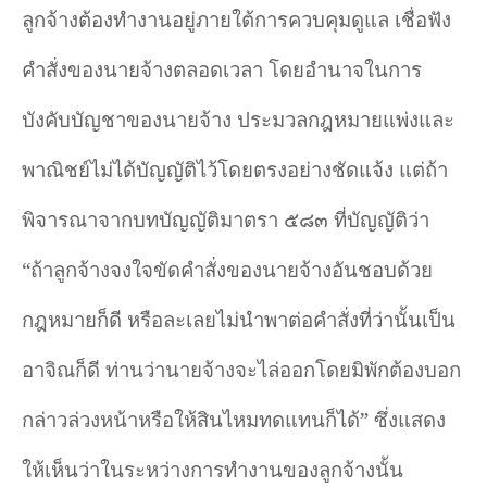
ลูกจ้างต้องทำงานอยู่ภายใต้การควบคุมดูแล เชื่อฟัง
คำสั่งของนายจ้างตลอดเวลา โดยอำนาจในการ
บังคับบัญชาของนายจ้าง ประมวลกฎหมายแพ่งและ
พาณิชย์ไม่ได้บัญญัติไว้โดยตรงอย่างชัดแจ้ง แต่ถ้า
พิจารณาจากบทบัญญัติมาตรา ๕๘๓ ที่บัญญัติว่า
“ถ้าลูกจ้างจงใจขัดคำสั่งของนายจ้างอันชอบด้วย
กฎหมายก็ดี หรือละเลยไม่นำพาต่อคำสั่งที่ว่านั้นเป็น
อาจิณก็ดี ท่านว่านายจ้างจะไล่ออกโดยมิพักต้องบอก
กล่าวล่วงหน้าหรือให้สินไหมทดแทนก็ได้” ซึ่งแสดง
ให้เห็นว่าในระหว่างการทำงานของลูกจ้างนั้น