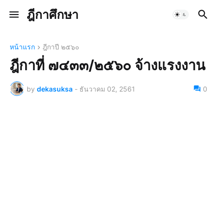
ฎีกาศึกษา
หน้าแรก
ฎีกาปี ๒๕๖๐
ฎีกาที่ ๗๔๓๓/๒๕๖๐ จ้างแรงงาน
by
dekasuksa
-
ธันวาคม 02, 2561
0