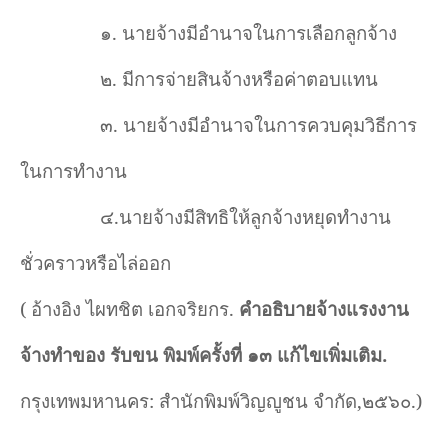
๑. นายจ้างมีอำนาจในการเลือกลูกจ้าง
๒. มีการจ่ายสินจ้างหรือค่าตอบแทน
๓. นายจ้างมีอำนาจในการควบคุมวิธีการ
ในการทำงาน
๔.นายจ้างมีสิทธิให้ลูกจ้างหยุดทำงาน
ชั่วคราวหรือไล่ออก
( อ้างอิง ไผทชิต เอกจริยกร.
คำอธิบายจ้างแรงงาน
จ้างทำของ รับขน พิมพ์ครั้งที่ ๑๓ แก้ไขเพิ่มเติม.
กรุงเทพมหานคร
:
สำนักพิมพ์วิญญูชน จำกัด,๒๕๖๐.)