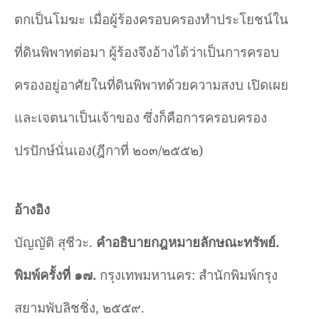
ตกเป็นโมฆะ เมื่อผู้ร้องครอบครองทำประโยชน์ใน
ที่ดินพิพาทต่อมา ผู้ร้องจึงอ้างได้ว่าเป็นการครอบ
ครองอยู่อาศัยในที่ดินพิพาทด้วยความสงบ เปิดเผย
และเจตนาเป็นเจ้าของ ซึ่งก็คือการครอบครอง
ปรปักษ์นั่นเอง(ฎีกาที่ ๒๐๓/๒๕๕๒)
อ้างอิง
บัญญัติ สุชีวะ.
คำอธิบายกฎหมายลักษณะทรัพย์.
พิมพ์ครั้งที่ ๑๗.
กรุงเทพมหานคร
:
สำนักพิมพ์กรุง
สยามพับลิชชิ่ง, ๒๕๕๙.