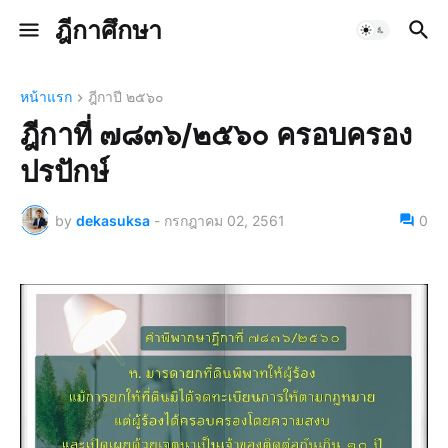
ฎีกาศึกษา
หน้าแรก
ฎีกาปี ๒๕๖๐
ฎีกาที่ ๗๘๓๖/๒๕๖๐ ครอบครอง
ปรปักษ์
by
dekasuksa
-
กรกฎาคม 02, 2561
0