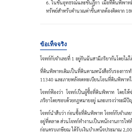
ในชั้นอุทธรณ์และชั้นฎีกา เมื่อที่ดินพิพา
ทรัพย์สำหรับคำนวณค่าขึ้นศาลต้องคิดจาก 1
ข้อเท็จจริง
โจทก์กับจำเลยที่ 1 อยู่กินฉันสามีภริยากันโดยไม
ที่ดินพิพาทเดิมเป็นที่ดินตามหนังสือรับรองกา
11340 และภายหลังจดทะเบียนโอนที่ดินพิพาทให้แ
โจทก์ฟ้องว่า โจทก์เป็นผู้ซื้อที่ดินพิพาท โดยให
ภริยาโดยชอบด้วยกฎหมายอยู่ และเกรงว่าจะมีปัญ
โจทก์นำสืบว่า ก่อนซื้อที่ดินพิพาท โจทก์กับจำเล
อยู่ที่ตลาด ส่วนโจทก์ทำงานเป็นพนักงานการไฟฟ
ก่อนครบเกษียณ ได้รับเงินบำเหน็จประมาณ 2,00