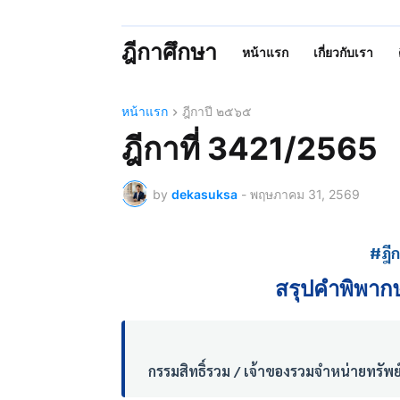
ฎีกาศึกษา
หน้าแรก
เกี่ยวกับเรา
หน้าแรก
ฎีกาปี ๒๕๖๕
ฎีกาที่ 3421/2565
by
dekasuksa
-
พฤษภาคม 31, 2569
#ฎี
สรุปคำพิพาก
กรรมสิทธิ์รวม / เจ้าของรวมจำหน่ายทรัพย์