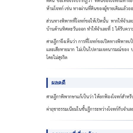
คดีนี้ ข้อเท็จจริงปรากฏว่า ที่ดินของโจทก์มีทา
ห้ามโจทก์ เช่น ทางผ่านที่ดินของผู้ขายเดิมแล้วอ
ส่วนทางพิพาทที่โจทก์ขอให้เปิดนั้น หากให้จำเล
บ้านด้านทิศตะวันออก ทำให้จำเลยที่ 1 ได้รับคว
ศาลฎีกาจึงเห็นว่า การที่โจทก์ขอเปิดทางพิพาทเ
และเสียหายมาก ไม่เป็นไปตามเจตนารมณ์ของ ป.
โดยไม่สุจริต
ผลคดี
ศาลฎีกาพิพากษาแก้เป็นว่า ให้ยกฟ้องโจทก์สำหรับ
ค่าฤชาธรรมเนียมในชั้นฎีการะหว่างโจทก์กับจำเลยท