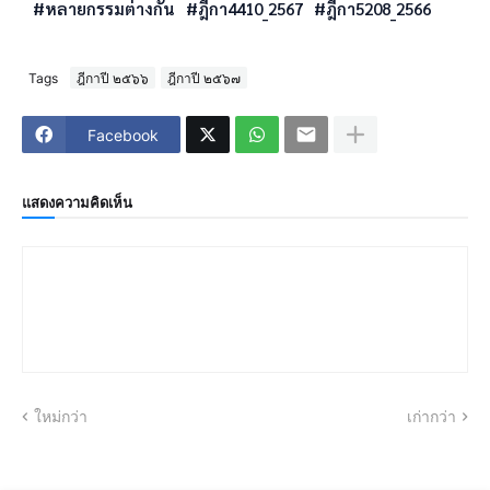
#หลายกรรมต่างกัน
#ฎีกา4410_2567
#ฎีกา5208_2566
Tags
ฎีกาปี ๒๕๖๖
ฎีกาปี ๒๕๖๗
Facebook
แสดงความคิดเห็น
ใหม่กว่า
เก่ากว่า