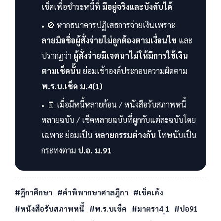
เช็คเพื่อชำระหนี้ที่
มีอยู่จริงและบังคับได้
🚫 หากธนาคารปฏิเสธการจ่ายเงินเพราะ
ลายมือชื่อผู้สั่งจ่ายไม่ถูกต้องตามเงื่อนไข
และ
ปรากฏว่า
ผู้สั่งจ่ายมีเจตนาไม่ให้มีการใช้เงิน
ตามเช็คนั้น
ย่อมเข้าองค์ประกอบความผิดตาม
พ.ร.บ.เช็ค ม.4(1)
🧾 เมื่อมีหนี้หลายก้อน / หนังสือรับสภาพหนี้
หลายฉบับ / เช็คหลายฉบับที่ผูกกับแต่ละฉบับโดย
เฉพาะ ย่อมเป็น
หลายกรรมต่างกัน
โทษนับเป็น
กระทงตาม
ป.อ. ม.91
#ฎีกาศึกษา
#คำพิพากษาศาลฎีกา
#เช็คเด้ง
#หนังสือรับสภาพหนี้
#พ.ร.บเช็ค
#มาตรา4_1
#ปอ91