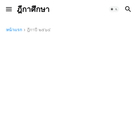
ฎีกาศึกษา
หน้าแรก
ฎีกาปี ๒๕๖๔