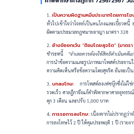
คำพิพากษาศาลฎีกาที่ 7256/2567 วินิ
เป็นความผิดฐานหมิ่นประมาทโดยการโฆ
ทั่วไปเข้าใจว่าโจทก์เป็นคนโกงและเบี้ยวหนี้ ย
ผิดตามประมวลกฎหมายอาญา มาตรา 328
อ้างข้อยกเว้น "ติชมโดยสุจริต" (มาตรา 
ชำระหนี้
"จำเลยควรต้องใช้สิทธิดำเนินคดีแ
การนำข้อความและรูปภาพมาโพสต์ประจานในเฟซบ
ความคิดเห็นหรือข้อความโดยสุจริต อันจะเ
บทลงโทษ:
การโพสต์ลงเฟซบุ๊กซึ่งไม่ใช่
รวดเร็ว ศาลฎีกาจึงแก้คำพิพากษาศาลอุทธรณ์ 
คุก 3 เดือน และปรับ 1,000 บาท
การรอการลงโทษ:
เนื่องจากไม่ปรากฏว่า
การลงโทษไว้ 2 ปี ให้คุมประพฤติ 1 ปี (รายงา