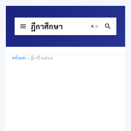
ฎีกาศึกษา
หน้าแรก
ฎีกาปี ๒๕๖๘