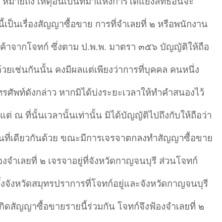
”
หมายถึง เหตุอันเป็นที่มาแห่งการโต้แย้งสิทธิอันจะ
้เป็นเรื่องสัญญาซื้อขาย การที่จําเลยที่ ๒ หรือพนักงาน
สินค้าจากโจทก์ ซึ่งตาม ป.พ.พ. มาตรา ๓๕๖ บัญญัติให้ถือ
้วยเช่นกันนั้น คงมีผลแต่เพียงว่าการที่บุคคล คนหนึ่ง
รศัพท์ดังกล่าว หากมิได้บ่งระยะเวลาให้ทำคำสนองไว้
ณ ที่นั้นเวลานั้นเท่านั้น มิได้บัญญัติไปถึงกับให้ถือว่า
ถานที่เดียวกันด้วย ขณะมีการเจรจาตกลงทำสัญญาซื้อขาย
องจําเลยที่ ๒ เจรจาอยู่ที่จังหวัดกาญจนบุรี ส่วนโจทก์
ทั้งจังหวัดสมุทรปราการที่โจทก์อยู่และจังหวัดกาญจนบุรี
ให้เกิดสัญญาซื้อขายรายนี้ร่วมกัน โจทก์จึงฟ้องจําเลยที่ ๒