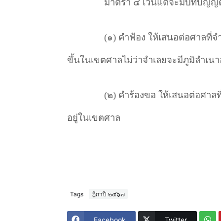
มาตรา ๔ เว้นแต่จะมีบทบัญญัติ
(
๑) คำฟ้อง ให้เสนอต่อศาลที่จำ
ขึ้นในเขตศาลไม่ว่าจำเลยจะมีภูมิลำเนา
(
๒) คำร้องขอ ให้เสนอต่อศาลที่
อยู่ในเขตศาล
Tags
ฎีกาปี ๒๕๖๗
Facebook
Twitter