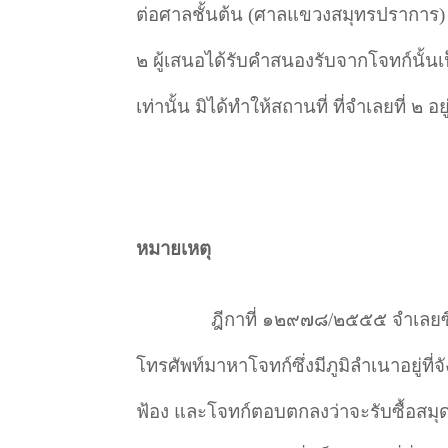
ต่อศาลชั้นต้น (ศาลแขวงสมุทรปราการ) อั
๒ ผู้เสนอได้รับคําสนองรับจากโจทก์นั้นเ
เท่านั้น มิได้ทำให้สถานที่ ที่จําเลยที่ ๒ 
หมายเหตุ
ฎีกาที่ ๑๒๙๗๘/๒๕๕๕ จำเลยซึ่ง
โทรศัพท์มาหาโจทก์ซึ่งมีภูมิลำเนาอยู่ท
ฟ้อง และโจทก์ตอบตกลงว่าจะรับซื้อสมุดค