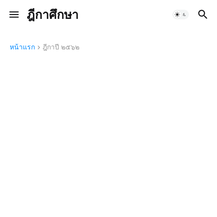
ฎีกาศึกษา
หน้าแรก
ฎีกาปี ๒๕๖๒