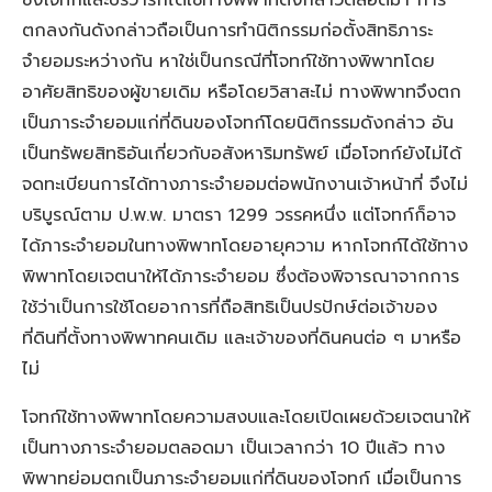
ซึ่งโจทก์และบริวารก็ได้ใช้ทางพิพาทดังกล่าวตลอดมา การ
ตกลงกันดังกล่าวถือเป็นการทำนิติกรรมก่อตั้งสิทธิภาระ
จำยอมระหว่างกัน หาใช่เป็นกรณีที่โจทก์ใช้ทางพิพาทโดย
อาศัยสิทธิของผู้ขายเดิม หรือโดยวิสาสะไม่ ทางพิพาทจึงตก
เป็นภาระจำยอมแก่ที่ดินของโจทก์โดยนิติกรรมดังกล่าว อัน
เป็นทรัพยสิทธิอันเกี่ยวกับอสังหาริมทรัพย์ เมื่อโจทก์ยังไม่ได้
จดทะเบียนการได้ทางภาระจำยอมต่อพนักงานเจ้าหน้าที่ จึงไม่
บริบูรณ์ตาม ป.พ.พ. มาตรา 1299 วรรคหนึ่ง แต่โจทก์ก็อาจ
ได้ภาระจำยอมในทางพิพาทโดยอายุความ หากโจทก์ได้ใช้ทาง
พิพาทโดยเจตนาให้ได้ภาระจำยอม ซึ่งต้องพิจารณาจากการ
ใช้ว่าเป็นการใช้โดยอาการที่ถือสิทธิเป็นปรปักษ์ต่อเจ้าของ
ที่ดินที่ตั้งทางพิพาทคนเดิม และเจ้าของที่ดินคนต่อ ๆ มาหรือ
ไม่
โจทก์ใช้ทางพิพาทโดยความสงบและโดยเปิดเผยด้วยเจตนาให้
เป็นทางภาระจำยอมตลอดมา เป็นเวลากว่า 10 ปีแล้ว ทาง
พิพาทย่อมตกเป็นภาระจำยอมแก่ที่ดินของโจทก์ เมื่อเป็นการ