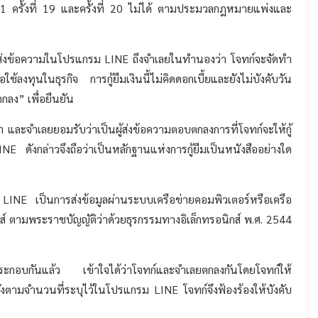
งที่ 1 ครั้งที่ 19 และครั้งที่ 20 ไม่ได้ ตามประมวลกฎหมายแพ่งและ
 โจทก์ส่งข้อความในโปรแกรม LINE ถึงจำเลยในทำนองว่า โจทก์จะจัดทำ
ใช้ลงทุนในธุรกิจ การกู้ยืมเงินนี้ไม่คิดดอกเบี้ยและยังไม่บังคับวัน
ลง” เพื่อยืนยัน
 และจำเลยยอมรับว่าเป็นผู้ส่งข้อความตอบตกลงการที่โจทก์จะให้กู้
ังกล่าวจึงถือว่าเป็นหลักฐานแห่งการกู้ยืมเป็นหนังสืออย่างใด
INE เป็นการส่งข้อมูลผ่านระบบเครือข่ายคอมพิวเตอร์หรือเครือ
ิกส์ ตามพระราชบัญญัติว่าด้วยธุรกรรมทางอิเล็กทรอนิกส์ พ.ศ. 2544
ะกอบกันแล้ว เข้าใจได้ว่าโจทก์และจำเลยตกลงกันโดยโจทก์ให้
รั้งตามจำนวนที่ระบุไว้ในโปรแกรม LINE โจทก์จึงฟ้องร้องให้บังคับ