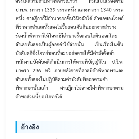
จริงได้ความตามทางพิจารณาว่า กรณีเป็นเรื่องตาม
ป.พ.พ. มาตรา 1339 วรรคหนึ่ง และมาตรา 1340 วรรค
หนึ่ง ศาลฎีกาก็มีอำนาจยกขึ้นวินิจฉัยได้ คำขอของโจทก์
ที่ว่าหากจำเลยทั้งสองไม่รื้อถอนคันดินออกจากลำราง
ร่องน้ำพิพาทก็ให้โจทก์มีอำนาจรื้อถอนไถดินออกโดย
จำเลยทั้งสองเป็นผู้ออกค่าใช้จ่ายนั้น เป็นเรื่องในชั้น
บังคับคดีซึ่งโจทก์ชอบที่จะขอต่อศาลให้มีคำสั่งตั้งเจ้า
พนักงานบังคับคดีดำเนินการให้ตามที่บัญญัติใน ป.วิ.พ.
มาตรา 296 ทวิ ภายหลังจากที่ศาลมีคำพิพากษาและ
จำเลยทั้งสองไม่ปฏิบัติตามคำบังคับที่ออกตามคำ
พิพากษานั้นแล้ว ศาลฎีกาไม่อาจมีคำพิพากษาตาม
คำขอส่วนนี้ของโจทก์ได้
อ้างอิง