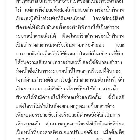
ทำให้กลายเป็นลำรางสาธารณะหรือตกเป็นภาระจำยอม
ไม่ แต่การที่จำเลยทั้งสองไถดินกลบลำรางร่องน้ำพิพาท
เป็นเหตุให้น้ำท่วมขังที่ดินของโจทก์ โจทก์ย่อมมีสิทธิ
ฟ้องขอให้บังคับจำเลยทั้งสองทำที่พิพาทให้เป็นลำราง
ระบายน้ำตามเดิมได้ ฟ้องโจทก์ว่าลำรางร่องน้ำพิพาท
เป็นลำรางสาธารณะหรือเป็นทางภาระจำยอม และ
บรรยายถึงข้อเท็จจริงไว้ชัดเจนว่าโจทก์เป็นเจ้าของที่ดิน
ได้รับความเสียหายเพราะจำเลยทั้งสองใช้ดินกลบลำราง
ร่องน้ำซึ่งเป็นทางระบายน้ำที่ไหลจากบริเวณที่ดินของ
โจทก์ผ่านลำรางดังกล่าวไปสู่ลำน้ำสาธารณะในพื้นที่ อัน
เป็นการบรรยายถึงสิทธิของโจทก์ที่จะใช้ลำรางร่องน้ำ
พิพาทได้กับมีคำขอไม่ให้จำเลยทั้งสองปิดกั้น ซึ่งในคดี
แพ่งโจทก์ไม่จำเป็นต้องยกบทกฎหมายขึ้นกล่าวอ้าง
เพียงแต่บรรยายข้อเท็จจริงและมีคำขอบังคับก็เป็นการ
เพียงพอแล้ว ส่วนบทกฎหมายใดจะใช้บังคับแก่คดีย่อม
เป็นหน้าที่ของศาลที่จะยกมาปรับแก่คดีเอง เมื่อข้อเท็จ