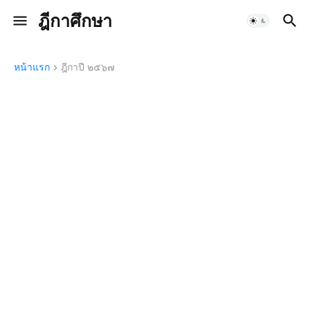
ฎีกาศึกษา
หน้าแรก
ฎีกาปี ๒๕๖๗