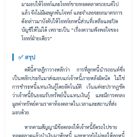
มามอบให้โจทก์และโจทก์ขายทอดตลาดรถยนต์ไป
แล้ว จึงไม่มีผลผูกพันโจทก์ และจำเลยจะยกมาตรการ
ดังกล่าวมาบังคับให้โจทก์ยกหนี้ส่วนที่เหลือและปิด
บัญชีให้ไม่ได้ เพราะเป็น “เรื่องความพึงพอใจของ
โจทก์ฝ่ายเดียว”
✅ สรุป
คดีนี้ศาลฎีกาวางหลักว่า การที่ลูกหนี้นำรถยนต์ซึ่ง
เป็นหลักประกันมาส่งมอบแก่เจ้าหนี้ภายหลังผิดนัด ไม่ใช่
การชำระหนี้แทนเงินกู้โดยอัตโนมัติ เว้นแต่จะปรากฏชัด
ว่าเจ้าหนี้ยินยอมรับทรัพย์นั้นแทนเงินกู้ และมีการตกลง
มูลค่าทรัพย์ตามราคาท้องตลาดในเวลาและสถานที่ส่ง
มอบด้วย
หากตามสัญญามีข้อตกลงให้เจ้าหนี้ยึดรถไปขาย
ทอดตลาดแล้วนำเงินมาหักหนี้ และหากยังไม่พอให้ลูกหนี้