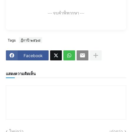
--- จบคำพิพากษา ---
Tags
ฎีกาปี ๒๕๖๘
Facebook
แสดงความคิดเห็น
ใหม่กว่า
เก่ากว่า